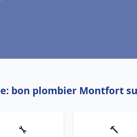
ce: bon plombier Montfort s
🔧
🔨