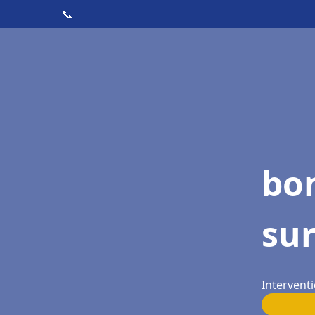
📞
bo
su
Intervent