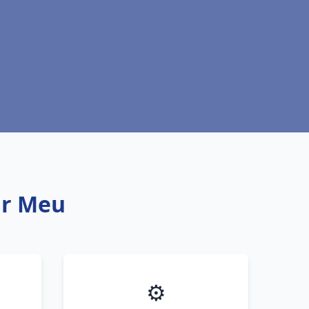
ur Meu
⚙️