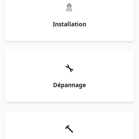
🚿
Installation
🔧
Dépannage
🔨