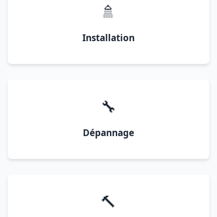
🚿
Installation
🔧
Dépannage
🔨