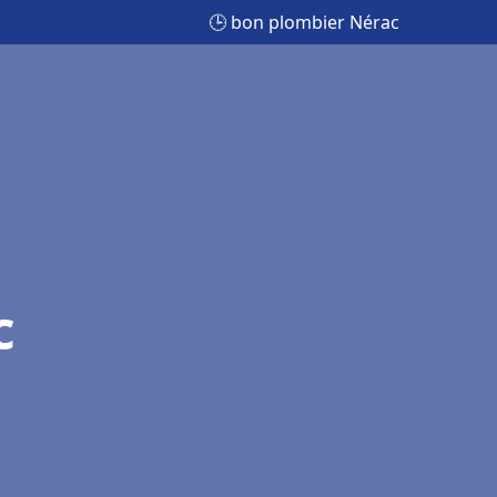
🕒 bon plombier Nérac
c