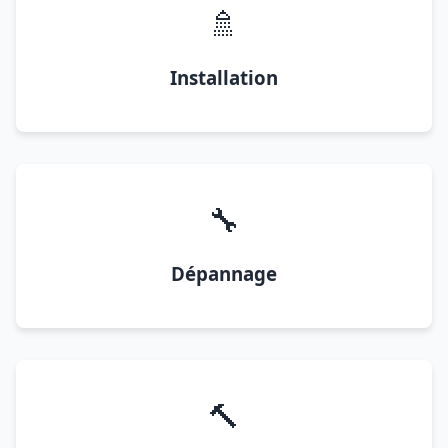
🚿
Installation
🔧
Dépannage
🔨