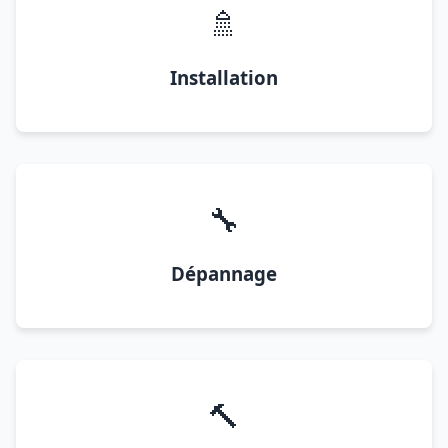
🚿
Installation
🔧
Dépannage
🔨