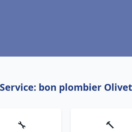
Service: bon plombier Olive
🔧
🔨