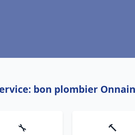
ervice: bon plombier Onnai
🔧
🔨