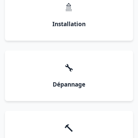
🚿
Installation
🔧
Dépannage
🔨