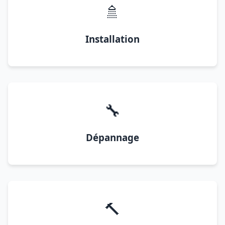
🚿
Installation
🔧
Dépannage
🔨