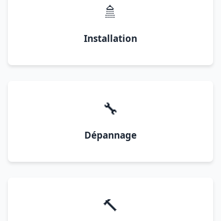
🚿
Installation
🔧
Dépannage
🔨