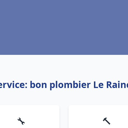
ervice: bon plombier Le Rain
🔧
🔨