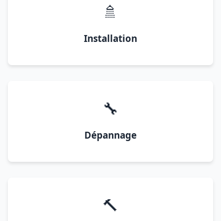
🚿
Installation
🔧
Dépannage
🔨