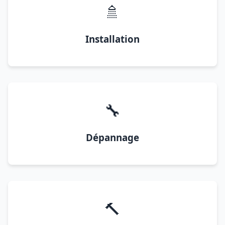
🚿
Installation
🔧
Dépannage
🔨