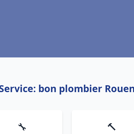
Service: bon plombier Roue
🔧
🔨