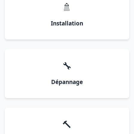
🚿
Installation
🔧
Dépannage
🔨