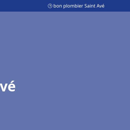
🕒 bon plombier Saint Avé
Avé