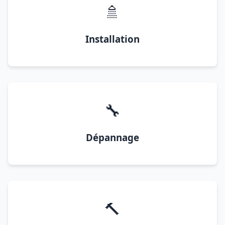
🚿
Installation
🔧
Dépannage
🔨