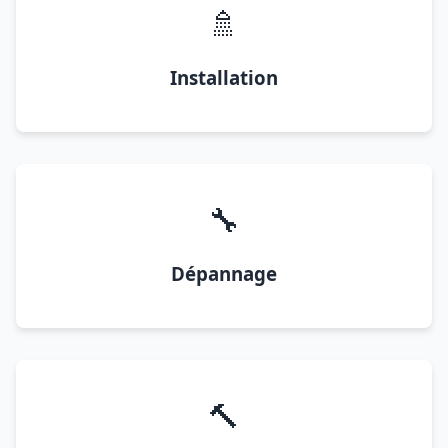
🚿
Installation
🔧
Dépannage
🔨