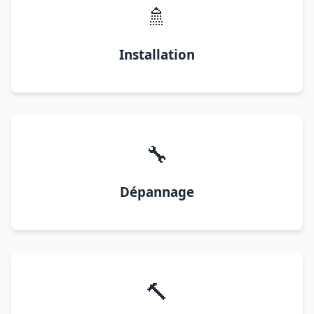
🚿
Installation
🔧
Dépannage
🔨