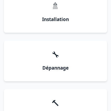
🚿
Installation
🔧
Dépannage
🔨