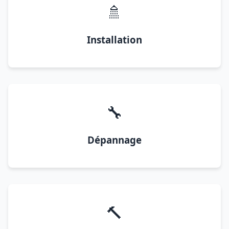
🚿
Installation
🔧
Dépannage
🔨