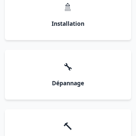
🚿
Installation
🔧
Dépannage
🔨