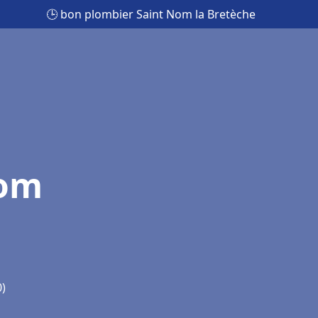
🕒 bon plombier Saint Nom la Bretèche
Nom
0)