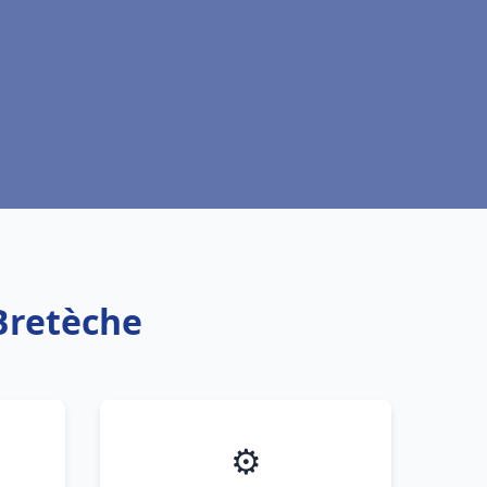
Bretèche
⚙️