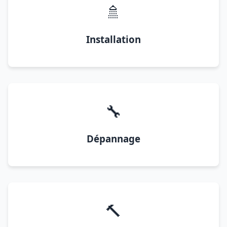
🚿
Installation
🔧
Dépannage
🔨