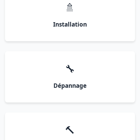
🚿
Installation
🔧
Dépannage
🔨