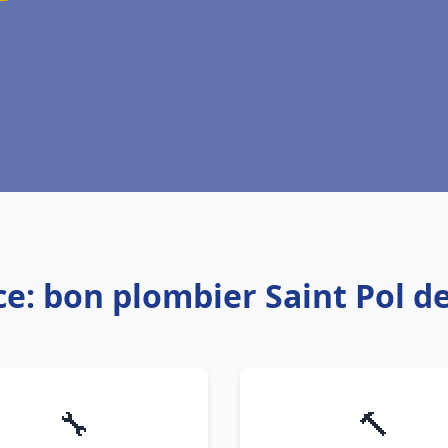
ce: bon plombier Saint Pol d
🔧
🔨