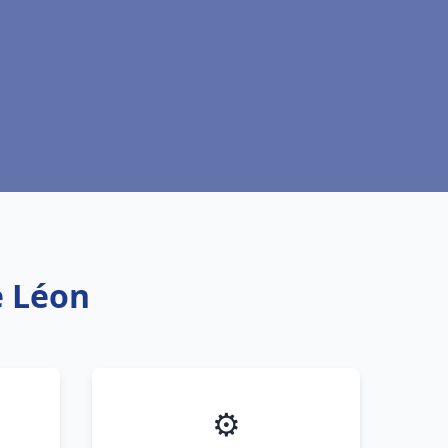
e Léon
⚙️