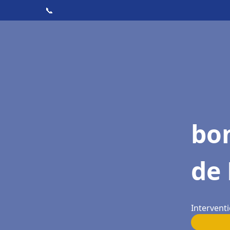
📞
bon
de
Interventi