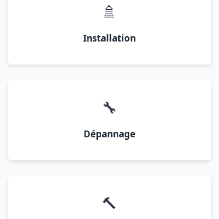
🚿
Installation
🔧
Dépannage
🔨