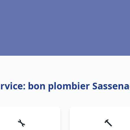
rvice: bon plombier Sassen
🔧
🔨