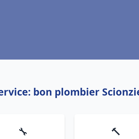
ervice: bon plombier Scionzi
🔧
🔨