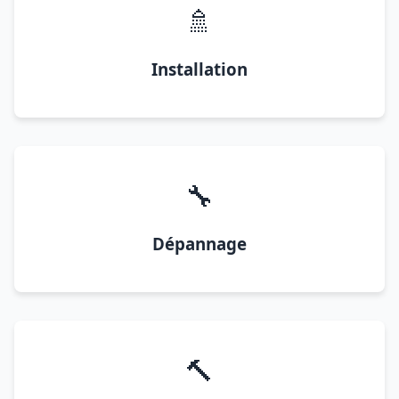
🚿
Installation
🔧
Dépannage
🔨