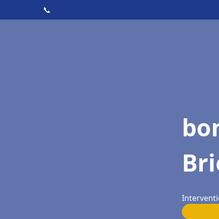
📞
bo
Bri
Interventi