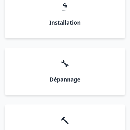
🚿
Installation
🔧
Dépannage
🔨