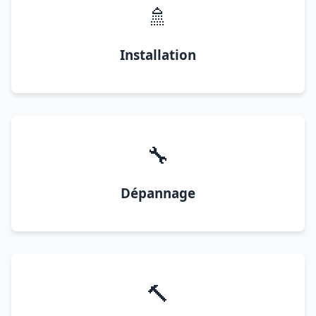
🚿
Installation
🔧
Dépannage
🔨