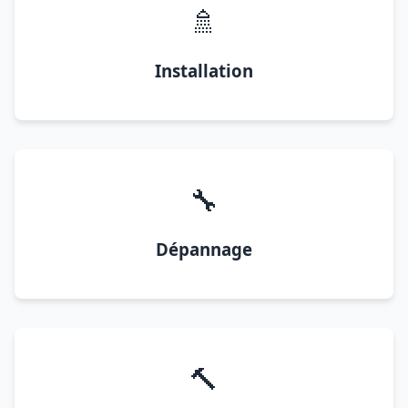
🚿
Installation
🔧
Dépannage
🔨