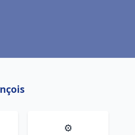
ançois
⚙️