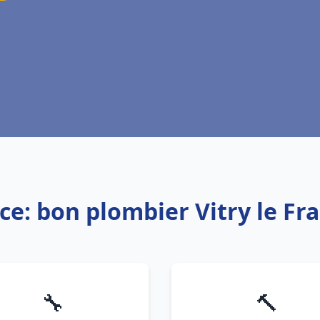
ce: bon plombier Vitry le Fr
🔧
🔨