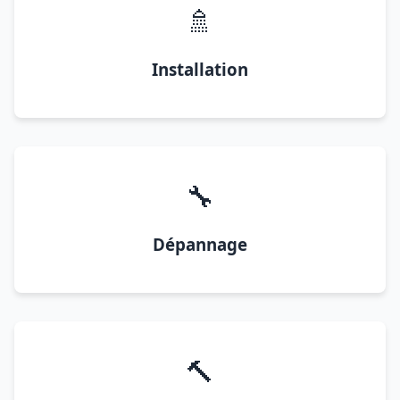
🚿
Installation
🔧
Dépannage
🔨